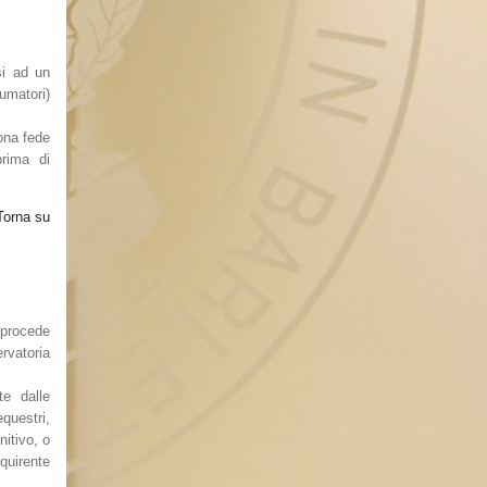
si ad un
umatori)
uona fede
prima di
Torna su
i procede
ervatoria
te dalle
questri,
nitivo, o
quirente