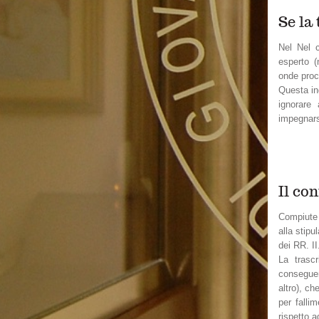
Se la 
Nel Nel c
esperto (
onde proce
Questa in
ignorare 
impegnars
Il co
Compiute 
alla stip
dei RR. II
La trascr
conseguen
altro), ch
per falli
rispetto a