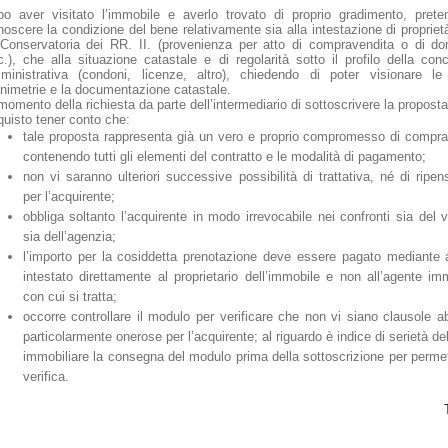
po aver visitato l’immobile e averlo trovato di proprio gradimento, prete
noscere la condizione del bene relativamente sia alla intestazione di propriet
 Conservatoria dei RR. II. (provenienza per atto di compravendita o di do
c.), che alla situazione catastale e di regolarità sotto il profilo della con
ministrativa (condoni, licenze, altro), chiedendo di poter visionare le 
animetrie e la documentazione catastale.
momento della richiesta da parte dell’intermediario di sottoscrivere la proposta
quisto tener conto che:
tale proposta rappresenta già un vero e proprio compromesso di compra
contenendo tutti gli elementi del contratto e le modalità di pagamento;
non vi saranno ulteriori successive possibilità di trattativa, né di ripe
per l’acquirente;
obbliga soltanto l’acquirente in modo irrevocabile nei confronti sia del 
sia dell’agenzia;
l’importo per la cosiddetta prenotazione deve essere pagato mediante
intestato direttamente al proprietario dell’immobile e non all’agente imm
con cui si tratta;
occorre controllare il modulo per verificare che non vi siano clausole a
particolarmente onerose per l’acquirente; al riguardo è indice di serietà de
immobiliare la consegna del modulo prima della sottoscrizione per permet
verifica.