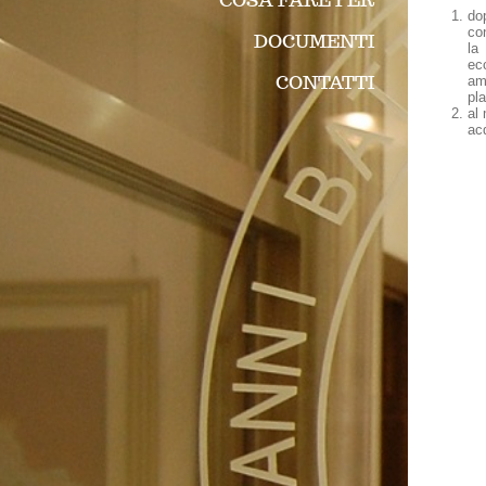
COSA FARE PER
do
co
DOCUMENTI
la
ec
CONTATTI
am
pl
al 
ac