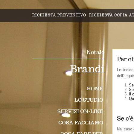
RICHIESTA PREVENTIVO
RICHIESTA COPIA AT
Notaio
Per c
Brandi
Le indica
dell'acqui
Se
HOME
Se 
Il 
Qua
LO STUDIO
SERVIZI ON-LINE
Se c'
COSA FACCIAMO
Nel caso c