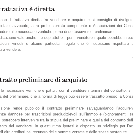
trattativa è diretta
aso di trattativa diretta tra venditore e acquirente si consiglia di rivolger
notaio, avvocato, altro professionista competente o Associazioni dei Cons
dere alle necessarie verifiche prima di sottoscrivere il preliminare.
dicazione vale anche – e soprattutto – per il venditore il quale potrebbe in b
alcuni vincoli o alcune particolari regole che è necessario rispettare 
i a vendere.
ntratto preliminare di acquisto
le necessarie verifiche e pattuiti con il venditore i termini del contratto, s
ula del preliminare, che a norma di legge può essere trascritto presso la Cons
.
izione rende pubblico il contratto preliminare salvaguardando l’acquiren
ze dannose per trascrizioni pregiudizievoli sull’immobile (pignoramenti, se
e potrebbero intervenire tra la stipula del preliminare e quella del contratto defi
mento del venditore. In quest’ultima ipotesi è disposto un privilegio per l’ac
gli altri creditori nel recupero delle somme versate e delle spese sostenute.