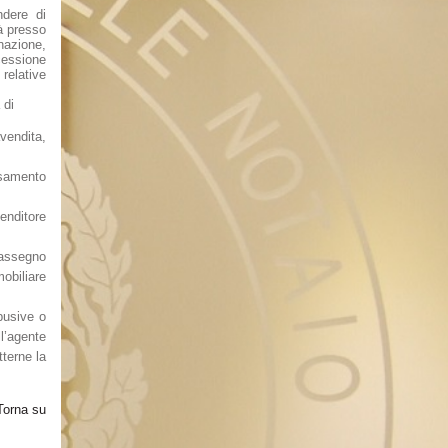
ndere di
à presso
nazione,
cessione
relative
 di
vendita,
nsamento
venditore
 assegno
obiliare
busive o
ll’agente
terne la
Torna su